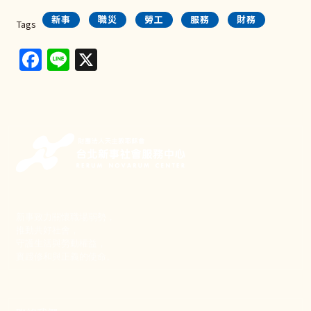
新事
職災
勞工
服務
財務
Tags
Facebook
Line
X
新事致力關懷職場弱勢，
推動共好社會，
守護生活與勞動權益，
實踐修和與正義的使命。