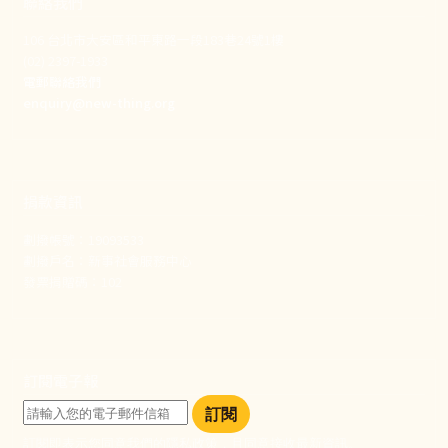
聯絡我們
106 台北市大安區和平東路一段183巷24號1樓
(02) 2397-1933
電郵聯絡我們
enquiry@new-thing.org
捐款資訊
劃撥帳號：19093533
劃撥戶名：新事社會服務中心
發票捐贈碼：102
訂閱電子報
訂閱
訂閱即表示您同意我們的隱私政策，且同意接收最新資訊。