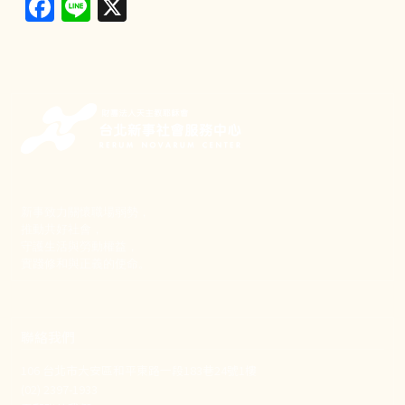
Facebook
Line
X
新事致力關懷職場弱勢，
推動共好社會，
守護生活與勞動權益，
實踐修和與正義的使命。
聯絡我們
106 台北市大安區和平東路一段183巷24號1樓
(02) 2397-1933