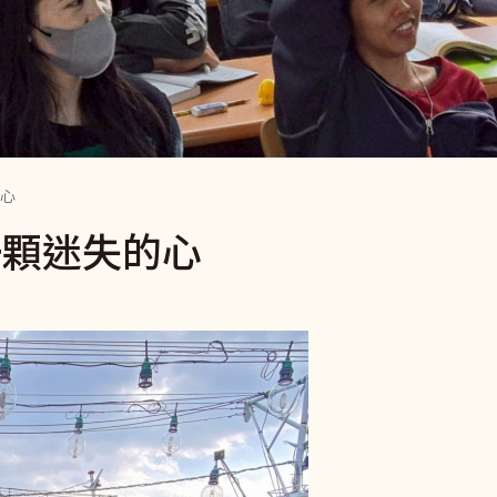
心
一顆迷失的心