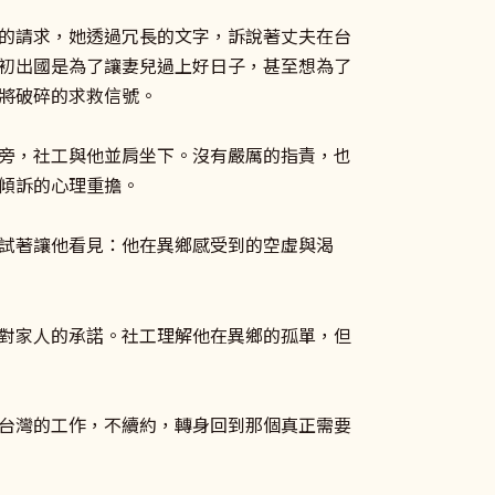
的請求，她透過冗長的文字，訴說著丈夫在台
初出國是為了讓妻兒過上好日子，甚至想為了
將破碎的求救信號。
旁，社工與他並肩坐下。沒有嚴厲的指責，也
傾訴的心理重擔。
試著讓他看見：他在異鄉感受到的空虛與渴
對家人的承諾。社工理解他在異鄉的孤單，但
台灣的工作，不續約，轉身回到那個真正需要