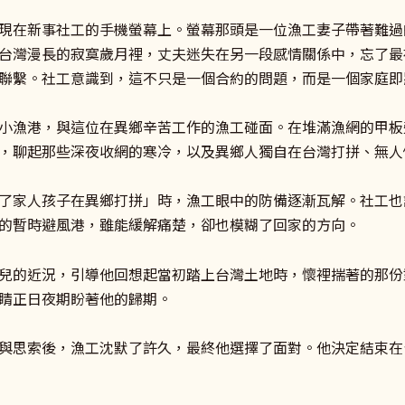
現在新事社工的手機螢幕上。螢幕那頭是一位漁工妻子帶著難過
台灣漫長的寂寞歲月裡，丈夫迷失在另一段感情關係中，忘了最
聯繫。社工意識到，這不只是一個合約的問題，而是一個家庭即
小漁港，與這位在異鄉辛苦工作的漁工碰面。在堆滿漁網的甲板
，聊起那些深夜收網的寒冷，以及異鄉人獨自在台灣打拼、無人
了家人孩子在異鄉打拼」時，漁工眼中的防備逐漸瓦解。社工也
的暫時避風港，雖能緩解痛楚，卻也模糊了回家的方向。
兒的近況，引導他回想起當初踏上台灣土地時，懷裡揣著的那份
睛正日夜期盼著他的歸期。
與思索後，漁工沈默了許久，最終他選擇了面對。他決定結束在