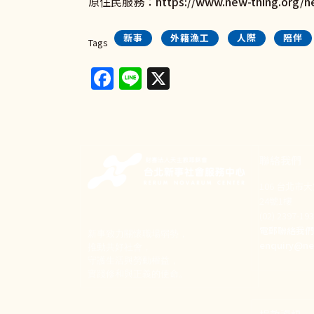
原住民服務：
https://www.new-thing.org/n
新事
外籍漁工
人際
陪伴
Tags
Facebook
Line
X
聯絡我們
106 台北市
24號1樓
(02) 2397-1
電郵聯絡我
新事致力關懷職場弱勢，
enquiry@ne
推動共好社會，
守護生活與勞動權益，
實踐修和與正義的使命。