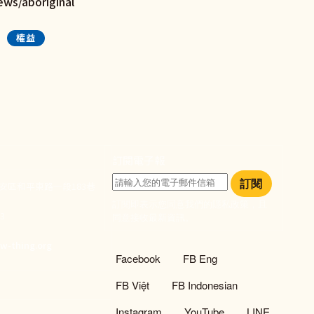
ews/aboriginal
權益
訂閱電子報
訂閱
大安區和平東路一段183巷
訂閱即表示您同意我們的隱私政策，且
933
同意接收最新資訊。
們
w-thing.org
社群選單
Facebook
FB Eng
FB Việt
FB Indonesian
Instagram
YouTube
LINE