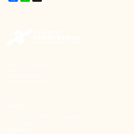
新事致力關懷職場弱勢，
推動共好社會，
守護生活與勞動權益，
實踐修和與正義的使命。
聯絡我們
106 台北市大安區和平東路一段183巷24號1樓
(02) 2397-1933
電郵聯絡我們