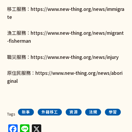
移工服務：
https://www.new-thing.org/news/immigra
te
漁工服務：
https://www.new-thing.org/news/migrant
-fisherman
職災服務：
https://www.new-thing.org/news/injury
原住民服務：
https://www.new-thing.org/news/abori
ginal
新事
外籍移工
資源
法規
學習
Tags
Facebook
Line
X