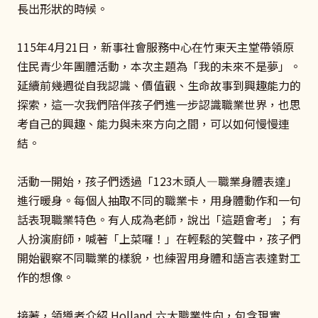
長出形狀的時候。
115年4月21日，新事社會服務中心在竹東天主堂帶領原
住民青少年團體活動，本次主題為「我的未來不是夢」。
延續前幾週從自我認識、價值觀、生命故事到興趣能力的
探索，這一次我們陪伴孩子們進一步認識職業世界，也思
考自己的興趣、能力與未來方向之間，可以如何慢慢連
結。
活動一開始，孩子們透過「123木頭人—職業身體表達」
進行暖身。每個人抽取不同的職業卡，用身體動作和一句
話表現職業特色。有人成為老師，說出「這題會考」；有
人扮演廚師，喊著「上菜囉！」在輕鬆的笑聲中，孩子們
開始觀察不同職業的樣貌，也練習用身體和語言表達對工
作的想像。
接著，領導者介紹 Holland 六大職業性向，包含現實