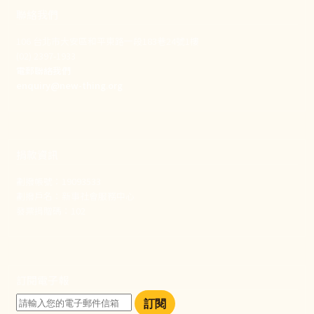
聯絡我們
106 台北市大安區和平東路一段183巷24號1樓
(02) 2397-1933
電郵聯絡我們
enquiry@new-thing.org
捐款資訊
劃撥帳號：19093533
劃撥戶名：新事社會服務中心
發票捐贈碼：102
訂閱電子報
訂閱