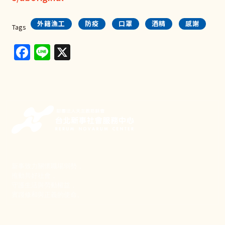
外籍漁工
防疫
口罩
酒精
感謝
Tags
Facebook
Line
X
新事致力關懷職場弱勢，
推動共好社會，
守護生活與勞動權益，
實踐修和與正義的使命。