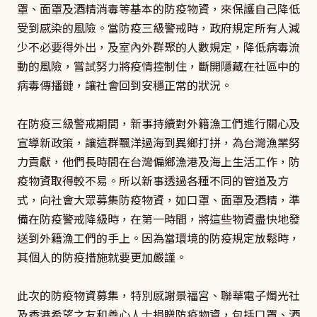
罩、面罩及酒精消毒等基本的防疫物資，來保護自己降低
受到感染的風險。當防疫三級警戒時，政府規定所有人減
少不必要得外出，及室內外群聚的人數規定，降低病毒流
動的風險，嘗試努力將疫情控制住，斷開隱藏在社區中的
病毒傳播鏈，讓社會回到安穩正常的狀況。
在防疫三級警戒期間，新事持續對外籍漁工們進行關心及
宣導新政策，讓這群飄洋過海到異鄉打拼，為台灣漁業努
力貢獻，他們長時間在台灣偏鄉漁港及海上生活工作，防
疫物資取得較不易。所以新事透過各種不同的管道及方
式，向社會大眾募集防疫物資，如口罩、面罩及酒精，準
備在防疫警戒降級時，在第一時間，將這些物資盡快地發
送到外籍漁工們的手上。因為當環境的防疫規定放鬆時，
其個人的防疫措施就要更加嚴謹。
此次的防疫物資募集，特別感謝景福宮、聯華電子燭光社
及香港希望之友和善心人士捐贈防疫物資，包括口罩、酒