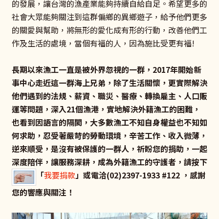
的發展，讓台灣的漁產業能夠持續自給自足。希望更多的
社會大眾能夠關注到這群偏鄉的異鄉遊子，給予他們更多
的關愛與幫助，將無形的愛化成有形的行動，改善他們工
作及生活的處境，當個有福的人，因為施比受更有福!
長期以來漁工一直是被外界忽視的一群，2017年開始新
事中心走近這一群海上兄弟，除了生活關懷，更實際解決
他們遇到的法規、薪資、職災、醫療、轉換雇主、人口販
運等問題，深入21個漁港，實地解決外籍漁工的困難，
也看到因語言的隔閡，大多數漁工不知自身權益也不知如
何求助，忍受著嚴苛的勞動環境，辛苦工作、收入微薄，
逆來順受，是沒有被保護的一群人，祈盼您的捐助，一起
深度陪伴，讓服務深耕，成為外籍漁工的守護者，請按下
「
我要捐款
」或電洽(02)2397-1933 #122 ，感謝
您的響應與關注！