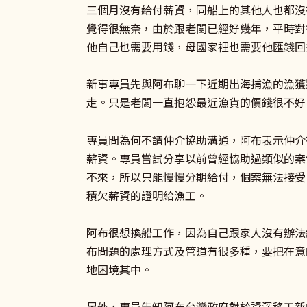
三個月沒有給付薪資，同船上的其他人也都沒
覺得很無奈，由於跟老闆已經好幾年，平時對
他自己也需要用錢，母國家裡也需要他匯錢回
新事專員先與阿布聊一下近期出海捕漁的漁獲
走。只是老闆一直抱怨最近漁貨的價錢很不好
專員問為何不請仲介協助溝通，阿布表示仲介
薪資。專員嘗試分享以前曾經協助過類似的案
不來，所以只能慢慢分期給付，個案無法接受
積欠薪資的證明給漁工。
阿布很想換船工作，因為自己跟家人沒有辦法
布問題的處理方式及管道有很多種，要把在意
地困境其中。
另外，專員告知阿布台灣政府對於資深移工新