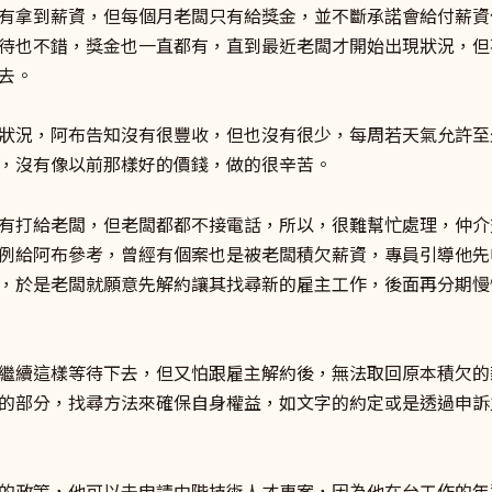
有拿到薪資，但每個月老闆只有給獎金，並不斷承諾會給付薪資
待也不錯，獎金也一直都有，直到最近老闆才開始出現狀況，但
去。
狀況，阿布告知沒有很豐收，但也沒有很少，每周若天氣允許至
，沒有像以前那樣好的價錢，做的很辛苦。
有打給老闆，但老闆都都不接電話，所以，很難幫忙處理，仲介
例給阿布參考，曾經有個案也是被老闆積欠薪資，專員引導他先申
，於是老闆就願意先解約讓其找尋新的雇主工作，後面再分期慢
繼續這樣等待下去，但又怕跟雇主解約後，無法取回原本積欠的
的部分，找尋方法來確保自身權益，如文字的約定或是透過申訴
的政策，他可以去申請中階技術人才專案，因為他在台工作的年