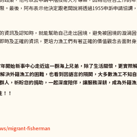
限。最後，阿布表示他決定跟老闆說將透過1955申訴申請協調
的資訊及認知時，就能幫助自己走出困境，避免被困境的漩渦困
即時及正確的資訊，更培力漁工們有著正確的價值觀念去面對身
17年開始新事中心走近這一群海上兄弟，除了生活關懷，更實際
地解決外籍漁工的困難，也看到因語言的隔閡，大多數漁工不知
群人，祈盼您的捐助，一起深度陪伴，讓服務深耕，成為外籍漁
關注！！
ws/migrant-fisherman