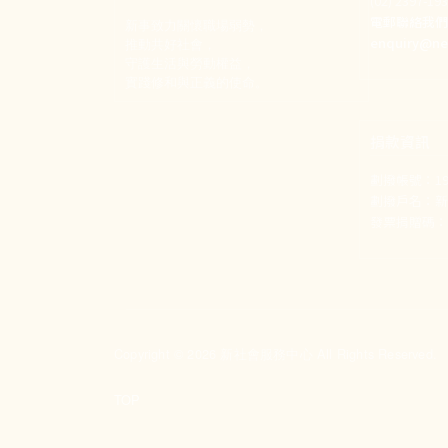
(02) 2397-1
電郵聯絡我
新事致力關懷職場弱勢，
enquiry@ne
推動共好社會，
守護生活與勞動權益，
實踐修和與正義的使命。
捐款資訊
劃撥帳號：190
劃撥戶名：
發票捐贈碼：1
Copyright © 2026 新社會服務中心 All Rights Reserved.
TOP