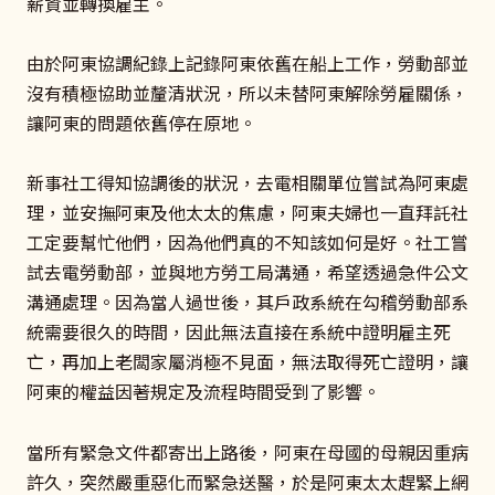
薪資並轉換雇主。
由於阿東協調紀錄上記錄阿東依舊在船上工作，勞動部並
沒有積極協助並釐清狀況，所以未替阿東解除勞雇關係，
讓阿東的問題依舊停在原地。
新事社工得知協調後的狀況，去電相關單位嘗試為阿東處
理，並安撫阿東及他太太的焦慮，阿東夫婦也一直拜託社
工定要幫忙他們，因為他們真的不知該如何是好。社工嘗
試去電勞動部，並與地方勞工局溝通，希望透過急件公文
溝通處理。因為當人過世後，其戶政系統在勾稽勞動部系
統需要很久的時間，因此無法直接在系統中證明雇主死
亡，再加上老闆家屬消極不見面，無法取得死亡證明，讓
阿東的權益因著規定及流程時間受到了影響。
當所有緊急文件都寄出上路後，阿東在母國的母親因重病
許久，突然嚴重惡化而緊急送醫，於是阿東太太趕緊上網