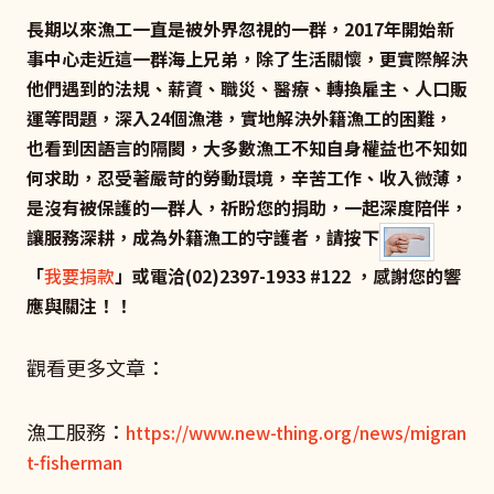
長期以來漁工一直是被外界忽視的一群，2017年開始新
事中心走近這一群海上兄弟，除了生活關懷，更實際解決
他們遇到的法規、薪資、職災、醫療、轉換雇主、人口販
運等問題，深入24個漁港，實地解決外籍漁工的困難，
也看到因語言的隔閡，大多數漁工不知自身權益也不知如
何求助，忍受著嚴苛的勞動環境，辛苦工作、收入微薄，
是沒有被保護的一群人，祈盼您的捐助，一起深度陪伴，
讓服務深耕，成為外籍漁工的守護者，請按下
「
我要捐款
」或電洽(02)2397-1933 #122 ，感謝您的響
應與關注！！
觀看更多文章：
漁工服務：
https://www.new-thing.org/news/migran
t-fisherman