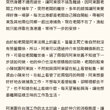
突然身體不適而過世，讓阿東很不捨及難過，因阿東跟老
闆工作好幾年了，突然老闆的離世，多年的感情讓阿東覺
得好像一場夢。每次出港都是老闆自己親自開船，帶著阿
東及其他兩位同鄉一起出港捕魚，現在老闆不在了，漁船
就只能停靠在漁港邊，等待下一步的安排。
由於船老闆是阿東法規上的雇主，當雇主死亡後自然就沒
有勞雇關係，所以，阿東可以透過仲介來協助轉換新的工
作。可是從老闆離世後，過了兩個月阿東依舊不知道下一
步該如何做，他的仲介也沒有很積極的協助，老闆的股東
小陳就跟阿東說，不然就麻煩阿東留在船上看管船隻，薪
資由小陳來付。在船上看管了近兩個月的時間，阿東想要
好好地去做捕魚工作，不想每天看管船隻，卻哪裡都去不
了，也不知道在船上能做什麼，每天望著船與海，讓他想
要離開這樣乏味的工作及生活。
阿東跟在台灣工作的太太討論，由於仲介的消極態度，讓