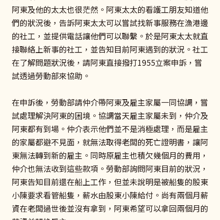
阿東及他的太太也很茫然。阿東太太的看護工朋友知道他
們的狀況後，告訴阿東太太可以嘗試找新事服務在漁港邊
的社工，並提供電話讓他們可以聯繫。於是阿東太太就直
接聯絡上新事的社工，並告知目前阿東遇到的狀況。社工
在了解問題狀況後，請阿東直接撥打1955立案申訴，嘗
試透過勞動部來協助。
在申訴後，勞動部請仲介帶阿東及雇主家屬一同協調，嘗
試處理解決阿東的困境。協調當天雇主家屬未到，仲介及
阿東都有到場。仲介表示他們並不是消極處理，而是雇主
的家屬都避不見面，就無法取得老闆的死亡證明書，讓阿
東無法轉到新的雇主。同時原雇主也積欠幾個月的費用，
仲介也無法收到這些款項。勞動部詢問阿東目前的狀況，
阿東告知目前還在船上工作，但並未說明是被船隻的股東
小陳要求看管船隻，薪水由股東小陳給付。尚有兩個月薪
資在老闆過世後並沒有拿到，阿東希望可以拿回兩個月的