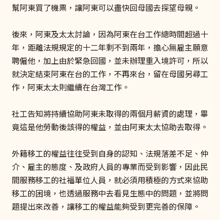
幫阿東買了機票，讓阿東可以盡快回母國去探望母親。
後來，阿東及太太討論，因為阿東在台工作總時間超過十
年，距離法規規定的十二年剩不到兩年，擔心無雇主願意
聘僱他，加上由於緊急回國，並未辦理重入境許可，所以
就決定結束阿東在台的工作，不再來台，留在母國另尋工
作，阿東太太則繼續在台灣工作。
社工告知將持續協助阿東未取得的兩個月薪資的處理，畢
竟這是他勞動後該得的權益，並由阿東太太協助去取得。
外籍移工的權益往往受到自身的認知、法規落差不足、仲
介、雇主的態度、及政府人員的專業而受到影響，因此民
間服務移工的社福單位人員，就必須用積極的方式來協助
移工的困境，也透過服務中去看見生態中的問題，並將問
題提出來改善，讓移工的權益能夠受到更完善的保障。