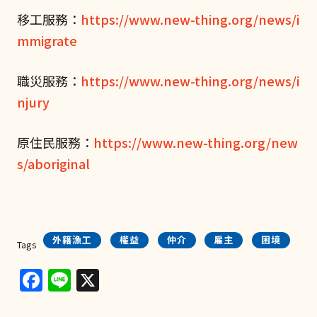
移工服務：
https://www.new-thing.org/news/i
mmigrate
職災服務：
https://www.new-thing.org/news/i
njury
原住民服務：
https://www.new-thing.org/new
s/aboriginal
外籍漁工
權益
仲介
雇主
困境
Tags
Facebook
Line
X