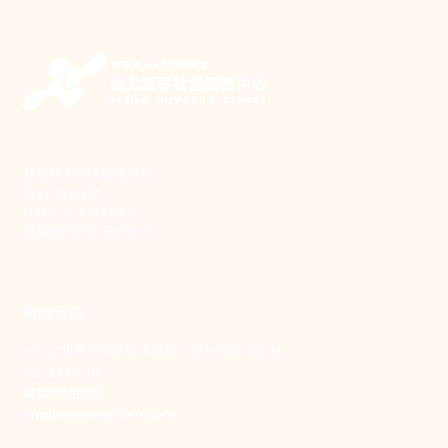
新事致力關懷職場弱勢，
推動共好社會，
守護生活與勞動權益，
實踐修和與正義的使命。
聯絡我們
106 台北市大安區和平東路一段183巷24號1樓
(02) 2397-1933
電郵聯絡我們
enquiry@new-thing.org