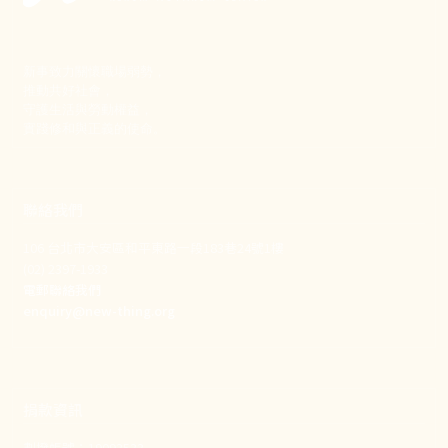
新事致力關懷職場弱勢，
推動共好社會，
守護生活與勞動權益，
實踐修和與正義的使命。
聯絡我們
106 台北市大安區和平東路一段183巷24號1樓
(02) 2397-1933
電郵聯絡我們
enquiry@new-thing.org
捐款資訊
劃撥帳號：19093533