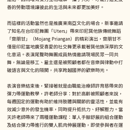
善的勞動環境讓彼此的生活與未來都更加美好。
而這樣的活動當然也是推廣東南亞文化的場合，新事邀請
了知名在台印尼舞團「Uters」帶來印尼巽他族傳統舞蹈
「齋朋甘」（Mojang Priangan）的精彩演出，齋朋甘不
僅是印尼當地廣受喜愛的社交舞更承載著巽他族深厚的文
化意涵。表演尾聲時舞團成員熱情邀請現場民眾一同共
舞，無論是移工、雇主還是被照顧者都在音樂與律動中打
破語言與文化的隔閡，共享跨越國界的歡樂時光。
表演音樂結束後，緊接著就是由職能治療師許育慈帶來的
彈力帶運動教學，許老師分享：對於高齡被照顧者來說，
每週固定的運動有助於維持肢體與關節的靈活性，並能有
效減少意外的發生機率，同時提升抵抗力、紓解壓力。當
天許老師帶來了兩種運動課程：單人手腳舒展的組合運動
及結合彈力帶進行的雙人肌肉伸展運動，即使參與者在運