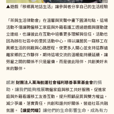
▲遊戲「移鄉異地話生活」讓參與者分享自己的生活經驗
「茶與生活律動會」在溫馨與笑聲中畫下圓滿句點，這場
活動不僅讓聘僱移工家庭與外籍看護工透過遊戲與運動建
立連結，也讓彼此在互動中培養更多理解與信任，活動也
因為辦在社區中的里民活動中心，得以讓居民一窺移工在
異鄉生活的挑戰與心路歷程，使更多人關心並支持這群遠
離家鄉的工作夥伴，期待這場交流的溫暖能持續延續，讓
勞雇之間的關係不只是雇傭，而是彼此陪伴、共創美好未
來的夥伴。
感謝
的捐
財團法人萬海航運社會福利慈善事業基金會
助，讓我們能夠推展
聘僱家庭與移工共好服務，促進家
庭與外籍看護移工友善互動，提升照顧品質與雙方權益，
減少爭議，落實責任，共創和諧共好關係，營造社區共融
讓他們的生命影響生命，成為有力
氛圍。
【讓愛閃耀】