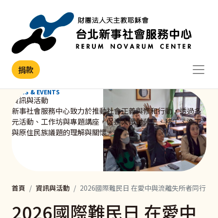
移至主內容
捐款
NEWS & EVENTS
資訊與活動
新事社會服務中心致力於推動社會正義與修和行動，透過多
元活動、工作坊與專題講座，促進大眾對勞工、移工、漁工
與原住民族議題的理解與關懷。
首頁
資訊與活動
2026國際難民日 在愛中與流離失所者同行
2026國際難民日 在愛中