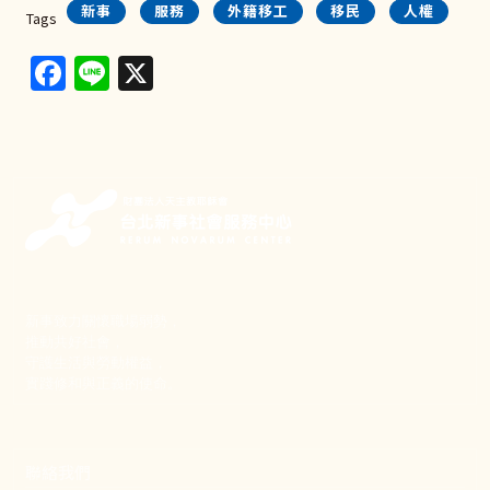
新事
服務
外籍移工
移民
人權
Tags
Facebook
Line
X
新事致力關懷職場弱勢，
推動共好社會，
守護生活與勞動權益，
實踐修和與正義的使命。
聯絡我們