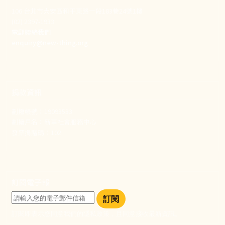
106 台北市大安區和平東路一段183巷24號1樓
(02) 2397-1933
電郵聯絡我們
enquiry@new-thing.org
捐款資訊
劃撥帳號：19093533
劃撥戶名：新事社會服務中心
發票捐贈碼：102
訂閱電子報
訂閱
訂閱即表示您同意我們的隱私政策，且同意接收最新資訊。