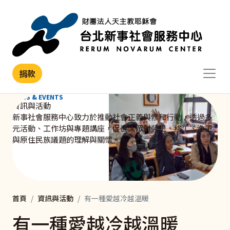
移至主內容
捐款
NEWS & EVENTS
資訊與活動
新事社會服務中心致力於推動社會正義與修和行動，透過多
元活動、工作坊與專題講座，促進大眾對勞工、移工、漁工
與原住民族議題的理解與關懷。
首頁
資訊與活動
有一種愛越冷越溫暖
有一種愛越冷越溫暖