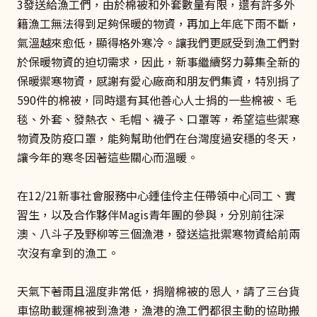
3發送給漁工們，由於棉被和外套數量有限，還有許多外
籍漁工無法得到足夠保暖的物資，再加上年底下雨不斷，
氣溫越來愈低，顯得格外寒冷。讓我們更感受到漁工們對
於保暖物資的迫切需求，因此，新事繼續努力募集全新的
保暖禦寒物資，感謝有愛心廠商和朋友們集資，特別捐了
590件的棉被，同時還有其他善心人士捐的一些棉被、毛
毯、外套、發熱衣、毛帽、襪子、口罩等，希望這些禦寒
物資及防疫口罩，能夠幫助他們在台灣度過安穩的冬天，
讓今年的寒冬因著這些關心而溫暖。
在12/21新事社會服務中心鍾佳伶主任帶領中心同工、實
習生，以及合作夥伴Magis青年團的參與，分別前往深
澳、八斗子及野柳等三個漁港，發送這批禦寒物資給前兩
次沒有拿到的漁工。
天氣下著雨且溫度非常低，捐贈棉被的恩人，請了三台貨
車協助載運棉被到漁港，漁港的漁工們都很主動的協助搬