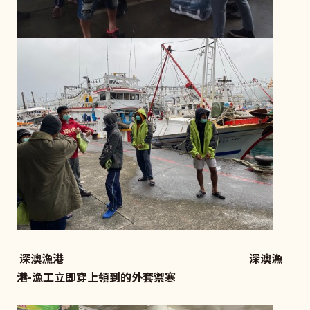
深澳漁港 深澳漁
港-漁工立即穿上領到的外套禦寒