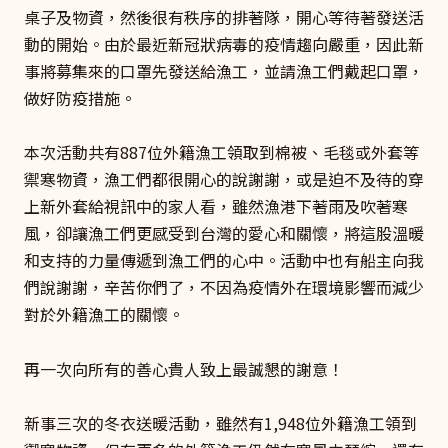
桌子及物資，然後很有秩序的排著隊，開心等待著發送活
動的開始。由於最近新冠狀病毒的疫情趨向嚴重，因此新
事將募集來的口罩先發送給漁工，並請漁工們戴起口罩，
做好防疫措施。
本次活動共有887位外籍漁工領取到棉被、毛毯或外套等
禦寒物資，漁工們都很開心的說謝謝，或是迫不及待的穿
上新外套給視訊中的家人看，雖然漁港下著雨及吹著寒
風，卻讓漁工們更感受到台灣的愛心和關懷，將這股溫暖
和支持的力量傳遞到漁工們的心中。活動中也有船主向我
們說謝謝，辛苦你們了，不因為疫情外在環境影響而減少
對於外籍漁工的關懷。
再一次向所有的善心貴人致上最誠懇的謝意！
新事三次的冬衣送暖活動，雖然有1,948位外籍漁工領到