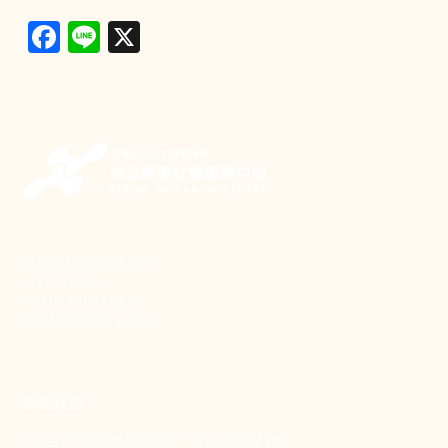
Facebook
Line
X
新事致力關懷職場弱勢，
推動共好社會，
守護生活與勞動權益，
實踐修和與正義的使命。
聯絡我們
106 台北市大安區和平東路一段183巷24號1樓