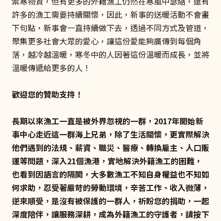
禦寒物資，但有更多的外籍漁工仍然在寒風中瑟縮，還有
許多的漁工需要持續關懷，因此，新事的送暖活動不會畫
下句點，新事會一直持續做下去，透過不同方式及管道，
聚集更多社會大眾的愛心，讓這份愛能夠廣傳到每個角
落，越冷越溫暖，寒冬中的人因著這份溫暖而成長，並將
溫暖傳遞給更多的人！
歡迎您的贊助支持！
長期以來漁工一直是被外界忽視的一群，2017年開始新
事中心走近這一群海上兄弟，除了生活關懷，更實際解決
他們遇到的法規、薪資、職災、醫療、轉換雇主、人口販
運等問題，深入21個漁港，實地解決外籍漁工的困難，
也看到因語言的隔閡，大多數漁工不知自身權益也不知如
何求助，忍受著嚴苛的勞動環境，辛苦工作、收入微薄，
逆來順受，是沒有被保護的一群人，祈盼您的捐助，一起
深度陪伴，讓服務深耕，成為外籍漁工的守護者，請按下