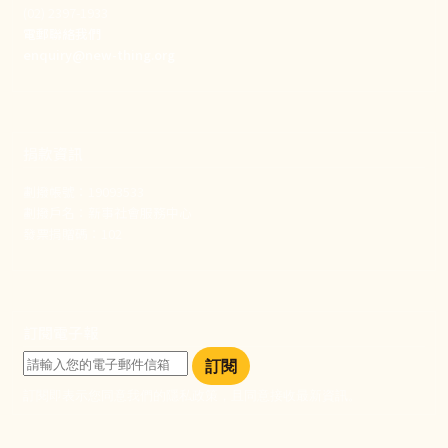
(02) 2397-1933
電郵聯絡我們
enquiry@new-thing.org
捐款資訊
劃撥帳號：19093533
劃撥戶名：新事社會服務中心
發票捐贈碼：102
訂閱電子報
訂閱
訂閱即表示您同意我們的隱私政策，且同意接收最新資訊。
社群選單