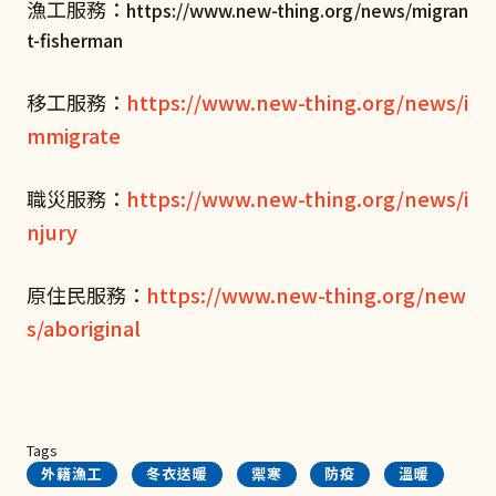
漁工服務：
https://www.new-thing.org/news/migran
t-fisherman
移工服務：
https://www.new-thing.org/news/i
mmigrate
職災服務：
https://www.new-thing.org/news/i
njury
原住民服務：
https://www.new-thing.org/new
s/aboriginal
Tags
外籍漁工
冬衣送暖
禦寒
防疫
溫暖