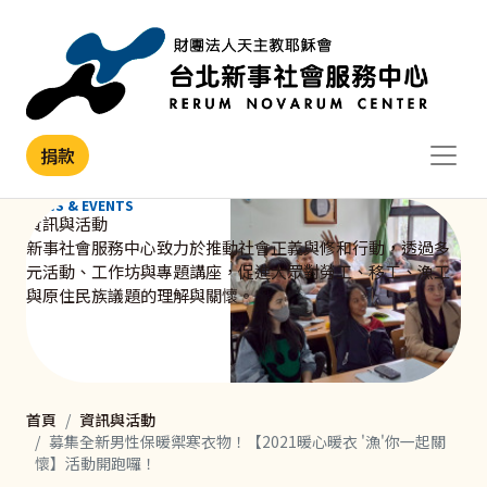
移至主內容
捐款
NEWS & EVENTS
資訊與活動
新事社會服務中心致力於推動社會正義與修和行動，透過多
元活動、工作坊與專題講座，促進大眾對勞工、移工、漁工
與原住民族議題的理解與關懷。
首頁
資訊與活動
募集全新男性保暖禦寒衣物！【2021暖心暖衣 '漁'你一起關
懷】活動開跑囉！