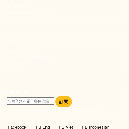
電郵聯絡我們
enquiry@new-thing.org
捐款資訊
劃撥帳號：19093533
劃撥戶名：新事社會服務中心
發票捐贈碼：102
訂閱電子報
訂閱
訂閱即表示您同意我們的隱私政策，且同意接收最新資訊。
社群選單
Facebook
FB Eng
FB Việt
FB Indonesian