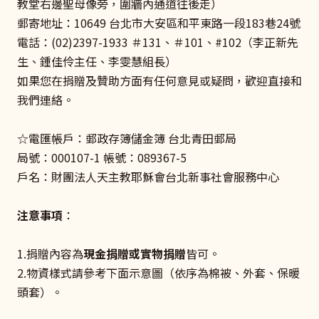
教堂右邊聖母像旁，圍牆內通道往後走）
郵寄地址：10649 台北市大安區和平東路一段183巷24號
電話：(02)2397-1933 ＃131、＃101、#102（李正新先
生、鍾佳伶主任、李雯慧組長）
如果您在捐贈及贊助方面有任何意見或疑問，歡迎直接和
我們連絡。
☆電匯帳戶：郵政存簿儲金簿 台北青田郵局
局號：000107-1 帳號：089367-5
戶名：財團法人天主教耶穌會台北新事社會服務中心
注意事項
：
1.捐贈內容為
現金捐贈或實物捐贈
皆可。
2.物資樣式請參考下面示意圖（依序為棉被、外套、保暖
頭套）。