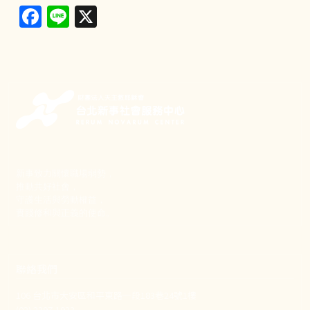
Facebook
Line
X
新事致力關懷職場弱勢，
推動共好社會，
守護生活與勞動權益，
實踐修和與正義的使命。
聯絡我們
106 台北市大安區和平東路一段183巷24號1樓
(02) 2397-1933