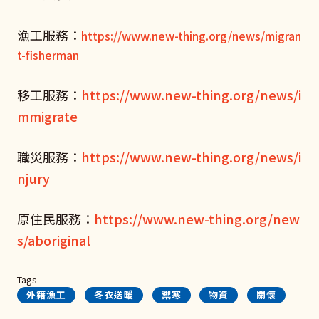
漁工服務：
https://www.new-thing.org/news/migran
t-fisherman
移工服務：
https://www.new-thing.org/news/i
mmigrate
職災服務：
https://www.new-thing.org/news/i
njury
原住民服務：
https://www.new-thing.org/new
s/aboriginal
Tags
外籍漁工
冬衣送暖
禦寒
物資
關懷