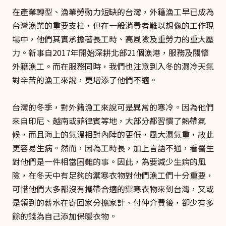
在產業轉型、漁業勞動力短缺的台灣，外籍漁工早已成為
台灣漁業的重要支柱，但在一般消費者難以想像的工作現
場中，他們其實承擔著長工時、高風險及重勞力的重大壓
力。新事自2017年開始深耕北部21個漁港，服務及關懷
外籍漁工。而在服務同時，我們也注意到入冬的濕冷天氣
對辛苦的漁工來說，更增添了他們不適。
台灣的冬季，對外籍漁工來說可是異常的寒冷。因為他們
來自印尼、越南或菲律賓等地，大部分都習慣了熱帶氣
候，而且海上的氣溫相對內陸的更低，風大濕氣重，故此
更容易生病。然而，因為工時長，加上言語不通，看醫生
對他們是一件相當困難的事。因此，為要減少生病的風
險，在冬天中有足夠的禦寒衣物對他們漁工們十分重要，
可惜他們大多都沒有攜帶合適的禦寒衣物來到台灣，又或
是領到的薪水在寄回家分擔家計、付仲介費後，卻少有多
餘的錢為自己添加保暖衣物。