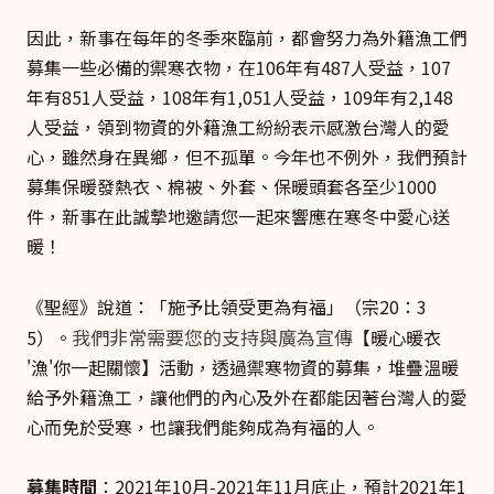
因此，新事在每年的冬季來臨前，都會努力為外籍漁工們
募集一些必備的禦寒衣物，在106年有487人受益，107
年有851人受益，108年有1,051人受益，109年有2,148
人受益，領到物資的外籍漁工紛紛表示感激台灣人的愛
心，雖然身在異鄉，但不孤單。今年也不例外，我們預計
募集保暖發熱衣、棉被、外套、保暖頭套各至少1000
件，新事在此誠摯地邀請您一起來響應在寒冬中愛心送
暖！
《聖經》說道：「施予比領受更為有福」（宗20：3
我們非常需要您的支持與廣為宣傳
5）。
【暖心暖衣
'漁'你一起關懷】活動，透過禦寒物資的募集，堆疊溫暖
給予外籍漁工，讓他們的內心及外在都能因著台灣人的愛
心而免於受寒，也讓我們能夠成為有福的人。
募集時間
：2021年10月-2021年11月底止，預計2021年1