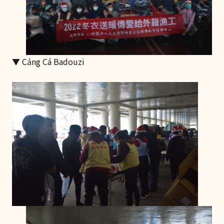
▼ Cảng Cá Badouzi