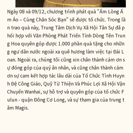
Ngày 08 và 09/12, chương trình phát quà "Ấm Lòng Ấ
m Áo – Cùng Chăn Sóc Bạn" sẽ được tổ chức. Trong lầ
n trao quà này, Trung Tâm Dịch Vụ Xã Hội Tân Sự đã p
hối hợp với Văn Phòng Phát Triển Tỉnh Dòng Tên Trun
g Hoa quyên góp được 1.000 phần quà tặng cho nhữn
g ngư dân nước ngoài xa quê hương làm việc tại Đài L
oan. Ngoài ra, chúng tôi cũng xin chân thành cảm ơn s
ự đóng góp của quý ân nhân, và cũng chân thành cảm
ơn sự cam kết hợp tác lâu dài của Tổ Chức Tình Huyn
h Đệ Công Giáo, Quỹ Từ Thiện Và Phúc Lợi Xã Hội Vận
Chuyển Wanhai, sự hỗ trợ và quyên góp của tổ chức F
ulun - quận Đông Cơ Long, và sự tham gia của trung t
âm Magis.