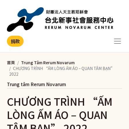
移至主內容
捐款
首頁
Trung Tâm Rerum Novarum
CHƯƠNG TRÌNH “ẤM LÒNG ẤM ÁO – QUAN TÂM BẠN”
2022
Trung tâm Rerum Novarum
CHƯƠNG TRÌNH “ẤM
LÒNG ẤM ÁO – QUAN
TÂM BẠN” 2022