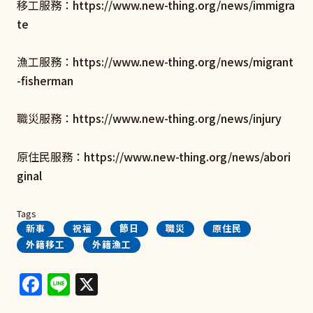
移工服務：
https://www.new-thing.org/news/immigra
te
漁工服務：
https://www.new-thing.org/news/migrant
-fisherman
職災服務：
https://www.new-thing.org/news/injury
原住民服務：
https://www.new-thing.org/news/abori
ginal
Tags
新事
祝福
節日
職災
原住民
外籍移工
外籍漁工
Facebook
Line
X