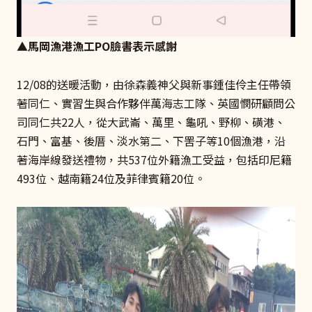
▲馬岡漁港漁工PO臉書表示感謝
12/08的送暖活動，由徐森義神父與新事鍾佳伶主任帶領
著同仁、實習生與合作夥伴萬海志工隊、英國憫研顧問公
司同仁共22人，從大武崙、萬里、龜吼、野柳、磺港、
石門、富基、後厝、淡水第二、下罟子等10個漁港，沿
著海岸線發送禮物，共537位外籍漁工受益，包括印尼籍
493位、越南籍24位及菲律賓籍20位。