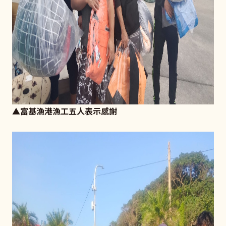
▲富基漁港漁工五人表示感謝