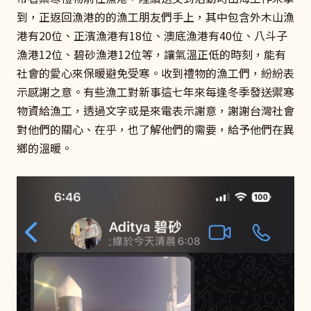
到，正返回漁港的的漁工朋友們手上，其中包含外木山漁
港有20位、正濱漁港有18位、澳底漁港有40位、八斗子
漁港12位、碧砂漁港12位等，讓氣溫正低的時刻，能有
社會的愛心來保暖避免受寒。收到禮物的漁工們，紛紛表
示感謝之意。有些漁工對新事這七年來每逢冬季發送禦寒
物資給漁工，透過文字或是來電表示謝意，謝謝台灣社會
對他們的關心、在乎，也了解他們的需要，給予他們在異
鄉的溫暖。