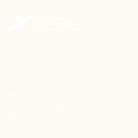
新事致力關懷職場弱勢，
推動共好社會，
守護生活與勞動權益，
實踐修和與正義的使命。
聯絡我們
106 台北市大安區和平東路一段183巷24號1樓
(02) 2397-1933
電郵聯絡我們
enquiry@new-thing.org