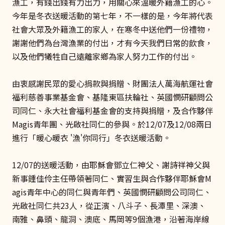
漁工，有錢出錢有力出力，用關心來溫暖外籍漁工的心。
今年是冬衣送暖活動的第七年，不一樣的是，今年將代表
社會大眾及外籍漁工的家人，在寒冬中送他們一份禮物，
謝謝他們為台灣漁業的付出，才有今天我們日常的飲食，
以及他們犧牲自己遠離家鄉為家人努力工作的付出。
由衷感謝民眾的愛心捐款與捐贈、財團法人萬海航運社會
福利慈善事業基金會、基隆東區扶輪社、英國憫研顧問公
司同仁、永大社會福利基金會的支持與捐贈，及合作夥伴
Magis青年團、光啟社同仁的參與。於12/07及12/08兩日
進行「暖心暖衣 '漁'你同行」冬衣送暖活動。
12/07的送暖活動，由耶穌會鄧立仁神父、謝詩祥神父與
新事鍾佳伶主任帶領著同仁、實習生與合作夥伴耶穌會M
agis青年中心的同仁與青年們、英國憫研顧問公司同仁、
光啟社同仁共23人，從正濱、八斗子、長潭里、深澳、
南雅、鼻頭、龍洞、澳底、馬岡等9個漁港，沿著海岸線