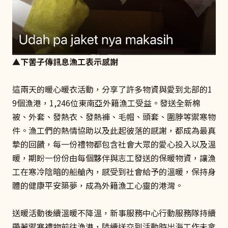
▲
下罟子傳訊息漁工表示感謝
這兩天的暖心暖衣活動，分享了許多物資與愛到北部的1
9個漁港，1,246位東南亞外籍漁工受益。發送全新棉
被、外套、發熱衣、發熱褲、毛帽、頭套、圍脖等禦寒物
件。漁工們的熱情協助以及此起彼落的感謝，都成為最真
摯的回饋，每一份禮物都包含社會大眾的愛心投入以及溫
暖，期盼一份份由每個夥伴與志工發送的保暖物資，讓漁
工在寒冷陰暗的船艙內，感受到社會給予的溫暖，保持身
體的健康平安築夢，成為外籍漁工心靈的港灣。
送暖活動後續溫暖不降溫，新事服務中心行動服務隊持續
帶著禦寒禮物前往漁港，陸續送交到活動時出海工作未拿